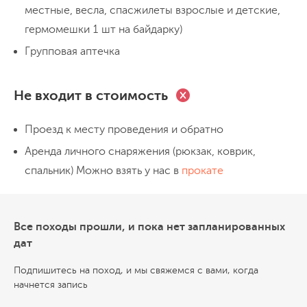
Учимся спускаться и подниматься на
местные, весла, спасжилеты взрослые и детские,
крутых и отвесных склонах. Инструктор
гермомешки 1 шт на байдарку)
подберет каждому задание по силам. По
Групповая аптечка
середине дня устраиваем обед. После
обеда еще немного отдыхаем и около
Не входит в стоимость
15.00 начинаем собираться в домой.
Проезд к месту проведения и обратно
Аренда личного снаряжения (рюкзак, коврик,
спальник) Можно взять у нас в
прокате
Все походы прошли, и пока нет запланированных
дат
Подпишитесь на поход, и мы свяжемся с вами, когда
начнется запись