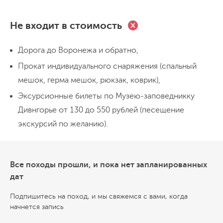
Экскурсионный день
Не входит в стоимость
Наша водная часть пути закончена, начинается
сухопутная часть похода. Сегодня мы посетим
Дорога до Воронежа и обратно,
несколько экскурсий, храм и пещерные городища,
Прокат индивидуального снаряжения (спальный
узнаем много интересного о палеонтологической,
мешок, герма мешок, рюкзак, коврик),
археологической и этнографической истории этого
места. Весь день мы проведем в этой локации, с
Эксурсионные билеты по Музею-заповедникку
День 4
перерывом на обед. Вечером нас ждет праздничный
Дивнгорье от 130 до 550 рублей (песещение
Гора и пещера Шатрище,
ужин и песни у костра.
экскурсий по желанию).
заключительный день
Встаем, заряжаемся позитивом, завтракаем,
Все походы прошли, и пока нет запланированных
собираем свои вещи. Сегодня у нас радиальный
дат
выход в пещеру Шатрище. Садимся в наш автобус и
едем к подножию горы Шатрище, там мы
Подпишитесь на поход, и мы свяжемся с вами, когда
начнется запись
отправляемся исследовать древний пещерный
монастырь. Сразу после экскурсии мы отправляемся