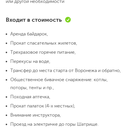
или другой необходимости
Встречаемся на ж/д вокзале Воронеж-1. Там нас уже
ждет трансфер, едем сразу на речку. На месте страта
Входит в стоимость
на реке мы готовим обед, собираем байдарки и
Аренда байдарок,
упаковываем вещи. Обедаем и отправляемся в путь.
Плывем до самого вечера, ищем место для стоянки.
Прокат спасательных жилетов,
На берегу разбиваем лагерь, готовим ужин.
Трехразовое горячее питание,
День 2
Сплавной день
Перекусы на воде,
Трансфер до места старта от Воронежа и обратно,
Встаем, делаем зарядку, завтракаем. Собираем лагерь
Общественное бивачное снаряжение: котлы,
и двигаемся дальше. Сегодня у нас полноценный
поторы, тенты и пр.,
сплавной день по Дону. Будем плыть с перерывом на
Походная аптечка,
обед и отдых до самого вечера. К концу дня мы
Прокат палаток (4-х местных),
прибудем в место нашего назначения - Дивногорье.
Внимание инструктора,
Там мы заселяемся в кемпинг, ставим палатки,
День 3
Проезд на электричке до горы Шатрище.
готовим ужин.