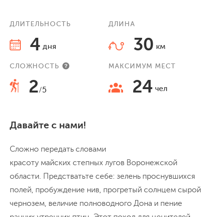
ДЛИТЕЛЬНОСТЬ
ДЛИНА
4
30
дня
км
СЛОЖНОСТЬ
МАКСИМУМ МЕСТ
2
24
чел
/5
Давайте с нами!
Сложно передать словами
красоту майских степных лугов Воронежской
области. Предстватьте себе: зелень проснувшихся
полей, пробуждение нив, прогретый солнцем сырой
чернозем, величие полноводного Дона и пение
ранних утренних птиц. Этот поход для ценителей