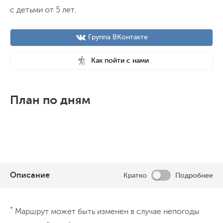
с детьми от 5 лет.
Группа ВКонтакте
Как пойти с нами
План по дням
Описание
Кратко
Подробнее
День 1
*
Маршрут может быть изменен в случае непогоды
Встреча в Воронеже, начало маршрута