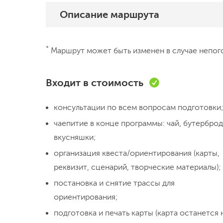
Описание
маршрута
День 1
*
Маршрут может быть изменен в случае непог
Встречаемся в 12
Входит в стоимость
небольшую размин
карту, и в путь! 
консультации по всем вопросам подготовки
Веревки, азимут,
чаепитие в конце программы: чай, бутерброд
обоснуемся на по
навыки ориент
вкусняшки;
перекусим бутерб
организация квеста/ориентирования (карты,
был очень насыще
реквизит, сценарий, творческие материалы);
сердцах и в карт
постановка и снятие трассы для
ориентирования;
подготовка и печать карты (карта останется 