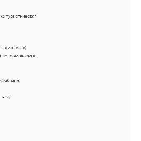
ка туристическая)
 термобельё)
и непромокаемые)
мембрана)
ляпа)