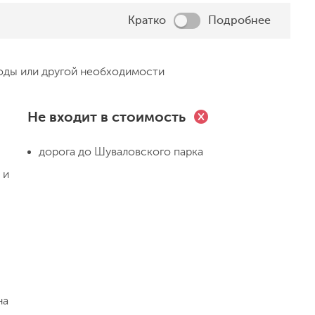
Кратко
Подробнее
оды или другой необходимости
 часов на заданной точке. Знакомимся, делаем
Не входит в стоимость
ку, получаем первые вводные нашего квеста,
По пути нас ждут различные испытания и задания!
;
дорога до Шуваловского парка
 шифровки. Преодолев всё, мы комфортно
 и
ляне, узнаем как вешать гамаки, тент и вместе
ирования
горячий перекус
родами с чаем в нашем дружном кругу. Этот день
нным и познавательным, он останется в наших
е памяти фотографа!
на