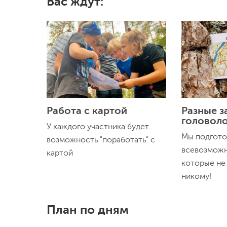
Вас ждут:
Работа с картой
Разные з
головол
У каждого участника будет
Мы подгото
возможность "поработать" с
всевозможн
картой
которые не 
никому!
План по дням