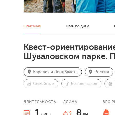
Описание
План по дням
Квест-ориентирование
Шуваловском парке. П
Карелия и Ленобласть
Россия
Семейные
Без рюкзаков
Спортивные тренировки
Однодн
ДЛИТЕЛЬНОСТЬ
ДЛИНА
ВЕС 
1
8
день
км