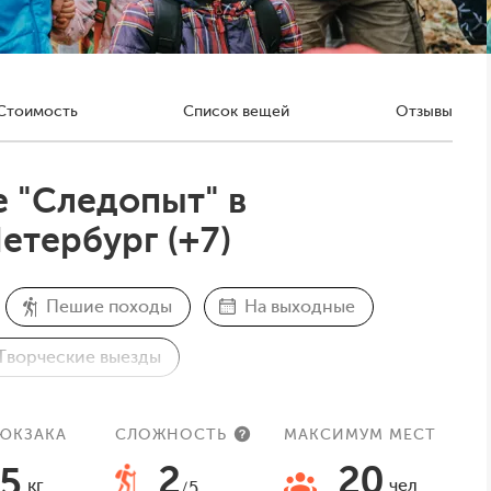
Стоимость
Список вещей
Отзывы
 "Следопыт" в
етербург (+7)
Пешие походы
На выходные
Творческие выезды
евные
РЮКЗАКА
СЛОЖНОСТЬ
МАКСИМУМ МЕСТ
2
20
5
кг
чел
/5