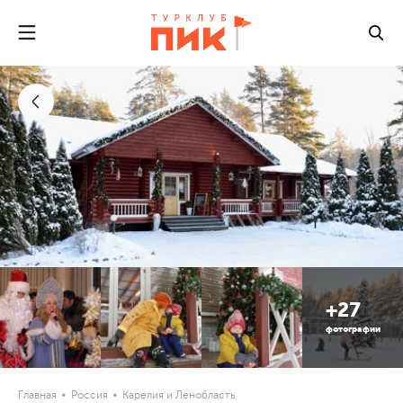
+27
фотографии
Главная
Россия
Карелия и Ленобласть