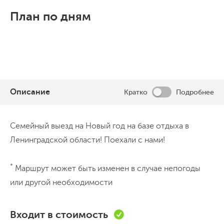
План по дням
Описание
Кратко
Подробнее
День 1
Семейный выезд на Новый год на базе отдыха в
Здравствуй Новый год
Ленинградской области! Поехали с нами!
10:00 - 12:00 - сбор, завтрак, заселение
*
Маршрут может быть изменен в случае непогоды
12:00 - 13:00 игры на знакомство,создание
или другой необходимости
общей уютной атмостферы; 13:00 - 15:00
совместные детско-родительские игры и
Входит в стоимость
забавы на свежем воздухе; 15:00 - 16:00