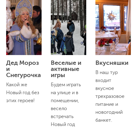
Дед Мороз
Веселые и
Вкусняшки
и
активные
В наш тур
Снегурочка
игры
входит
Какой же
Будем играть
вкусное
Новый год без
на улице и в
трехразовое
этих героев!
помещении,
питание и
весело
новогодний
встречать
банкет.
Новый год