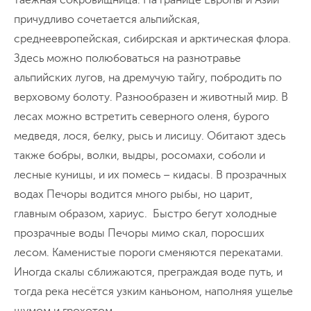
причудливо сочетается альпийская,
среднеевропейская, сибирская и арктическая флора.
Здесь можно полюбоваться на разнотравье
альпийских лугов, на дремучую тайгу, побродить по
верховому болоту. Разнообразен и животный мир. В
лесах можно встретить северного оленя, бурого
медведя, лося, белку, рысь и лисицу. Обитают здесь
также бобры, волки, выдры, росомахи, соболи и
лесные куницы, и их помесь – кидасы. В прозрачных
водах Печоры водится много рыбы, но царит,
главным образом, хариус. Быстро бегут холодные
прозрачные воды Печоры мимо скал, поросших
лесом. Каменистые пороги сменяются перекатами.
Иногда скалы сближаются, преграждая воде путь, и
тогда река несётся узким каньоном, наполняя ущелье
шумом и грохотом.