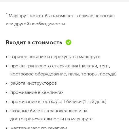
День 1
*
Маршрут может быть изменен в случае непогоды
Тбилиси
или другой необходимости
Встречаемся в Тбилиси, заселяемся в гестхауз и
наслаждаемся этим вечно живым городом. Можно
Входит в стоимость
будет полазить по крепости, посмотреть водопад в
горячее питание и перекусы на маршруте
красочном Ботаническом саду, да и наконец-то
вкусить ту самую настоящую грузинскую еду, в
прокат группового снаряжения (палатки, тент,
Питание в кафе/ресторане
Ночуем в гестхаузе
которую все так влюблены.
костровое оборудование, пилы, топоры, посуда)
работа инструкторов
День 2
Переезд в Рачу
проживание в кемпингах
проживание в гестхаузе Тбилиси (1-ый день)
Утром выезжаем и первое, что мы делаем, это едем
входные билеты в заповедники и на
на Джаври. Именно вид с Джвари является визитной
достопримечательности на маршруте
карточкой Грузии – вид на слияние Куры и Арагвы, о
мастер-класс по хачапури