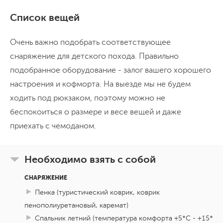
Поездка на гору Цхра Джвари
четвероногими обитателями нашего кемпинга. По
Список вещей
желанию в этот день можно будет покататься на
Сегодня мы заберемся высоко – на гору Цхра Джвари
лошади.
Очень важно подобрать соответствующее
(1565м), с которой откроются просто
снаряжение для детского похода. Правильно
фантастические виды на окрестности. Большую часть
подобранное оборудование - залог вашего хорошего
подъема мы проедем на машине, а уже ближе к
настроения и кофморта. На выезде мы не будем
вершине нам предстоит прогулка по невероятно
ходить под рюкзаком, поэтому можно не
красивому хвойному лесу и затем вскарабкивание по
День 7
беспокоиться о размере и весе вещей и даже
скалам на небольшое плато, на котором стоит 9
Переезд в Уреки
приехать с чемоданом.
крестов и развалины древнего храма. А по
возвращению к нашим машинам мы устроим
Сегодня наш ждет длинный путь к морю на машине,
шашлычное застолье - прямо там на смотровой
Необходимо взять с собой
но разбавим мы это по истине волшебными местами
поляне с обалденным видом на Имеритинскую
края Самегрело. Сначала мы посетим пещеру
СНАРЯЖЕНИЕ
равнину.
Прометея – 11 км карстовая пещера, из которых 1 км
Пенка (туристический коврик, коврик
ухожен и открыт для туристов. Залы пещер имеют
Переезд на машине 215 км, около 9 часов с двумя
пенополиуретановый, каремат)
длительными остановками
разноцветную подсветку и в них играет тихая
Спальник летний (температура комфорта +5*С - +15*