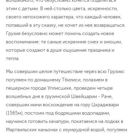
волшебного, что безусловно хочется поделиться
этим с детьми. В ней столько цвета, искренности,
своего непохожего характера, что каждый человек,
попавший в эту сказку, не хочет из нее возвращаться.
Грузия безусловно может помочь создать новое
воспоминание: те самые искренние смех и эмоции,
которые создают в душе ощущение праздника и
тепла.
Мы совершим целое путешествие через всю Грузию:
погуляем по домашнему Тбилиси, полазием в
пещерном городе Уплисцихе, проведем четыре
волшебных дня в грузинской Швейцарии - Раче,
совершим мини восхождение на гору Цхраджвари
(1565м), постоим под бодрящими водопадами,
научимся готовить хачапури, покатаемся на лодках в
Мартвильских каньонах с изумрудной водой, погуляем