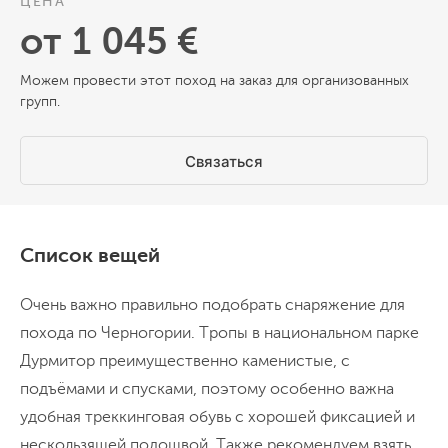
ЦЕНА
от 1 045 €
Можем провести этот поход на заказ для организованных
групп.
День 7
зелена
Связаться
.
Список вещей
День 8
Очень важно правильно подобрать снаряжение для
кравица
похода по Черногории. Тропы в национальном парке
Дурмитор преимущественно каменистые, с
.
подъёмами и спусками, поэтому особенно важна
удобная треккинговая обувь с хорошей фиксацией и
нескользящей подошвой. Также рекомендуем взять