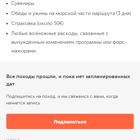
Сувениры
Обеды и ужины на морской части маршрута (3 дня)
.
Страховка (около 50€)
Любые возможные расходы, связанные с
вынужденным изменением программы или форс-
мажорами
День 5
спуск
.
Все походы прошли, и пока нет запланированных
дат
Подпишитесь на поход, и мы свяжемся с вами, когда
начнется запись
День 6
пренж
Подписаться
.