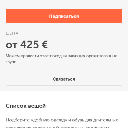
городу, в котором удивительным образом
смешались культуры и эпохи. Османские
Подписаться
улочки, австро венгерские фасады,
мечети, католические соборы и кофейни
Прогулка по городу 10 км
ЦЕНА
Трансфер около 5 часов
Включен завтрак
на соседних улицах создают атмосферу,
Проживание в отеле (двухместное размещение)
от 425 €
которой нет больше нигде в Европе.
Можем провести этот поход на заказ для организованных
День 3
групп.
Лучщий вид на Сараево и олимпийская
трасса
Связаться
Утром поднимемся в горы над Сараево на
канатной дороге. Сверху открывается
широкий вид на город, окруженный
Список вещей
хребтами и зелеными склонами.
Дальше отправимся пешком вниз по
Подберите удобную одежду и обувь для длительных
старой бобслейной трассе, построенной
прогулок по городу и обустроенным тропинкам.