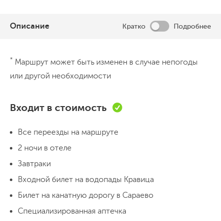
Описание
Кратко
Подробнее
День 1
*
Маршрут может быть изменен в случае непогоды
Мостар
или другой необходимости
Утром выезжаем из
Будвы
и отправляемся
в сторону
Боснии
. Дорога сама по себе
Входит в стоимость
уже часть путешествия: серпантины,
Все переезды на маршруте
старые балканские городки, сначала виды
К обеду приезжаем в
Мостар
, один из
на Адриатику, потом суровые зеленые
2 ночи в отеле
самых красивых и атмосферных городов
горы и глубокие долины.
Завтраки
Балкан. Каменные улочки, дома с
Входной билет на водопады Кравица
черепичными крышами, бирюзовая река
Днем здесь шумно и оживленно, но
Билет на канатную дорогу в Сараево
Неретва
и знаменитый
Старый мост
,
настоящий Мостар раскрывается
ставший символом города.
Специализированная аптечка
вечером, когда туристов становится