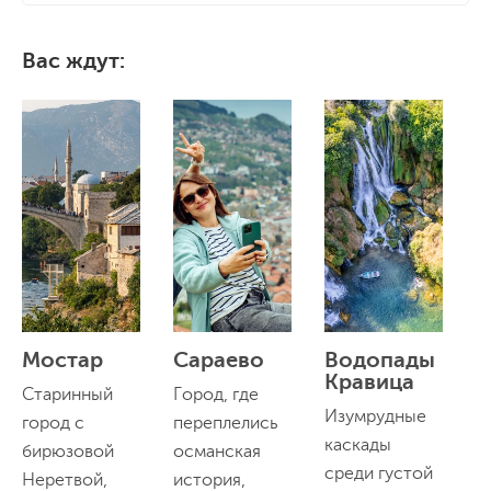
Вас ждут:
Мостар
Сараево
Водопады
Б
Кравица
п
Старинный
Город, где
Изумрудные
Г
город с
переплелись
каскады
п
бирюзовой
османская
среди густой
п
Неретвой,
история,