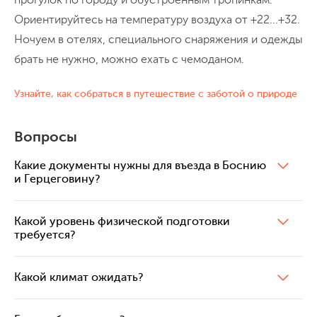
к зимней Олимпиаде 1984 года. Сейчас
Ориентируйтесь на температуру воздуха от +22...+32.
она заброшена и постепенно уходит в
После обеда можно продолжить
Ночуем в отелях, специального снаряжения и одежды
лес, оставаясь одним из самых необычных
путешествие дальше, отправиться в
брать не нужно, можно ехать с чемоданом.
мест Сараево, смесью олимпийской
Сербию или улетать домой.
истории, природы и балканской
Узнайте, как собраться в путешествие с заботой о природе
атмосферы.
12 км (200 м набора высоты, 650 м сброса высоты)
Вопросы
Включен завтрак
Какие документы нужны для въезда в Боснию
и Герцеговину?
Какой уровень физической подготовки
требуется?
Какой климат ожидать?