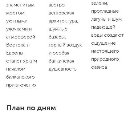
зелени,
р
знаменитым
австро-
прохладные
л
мостом,
венгерская
лагуны и шум
б
уютными
архитектура,
падающей
п
улочками и
шумные
воды создают
Б
атмосферой
базары,
ощущение
п
Востока и
горный воздух
настоящего
о
Европы
и особая
природного
с
станет ярким
балканская
оазиса
п
началом
душевность
п
балканского
приключения
План по дням