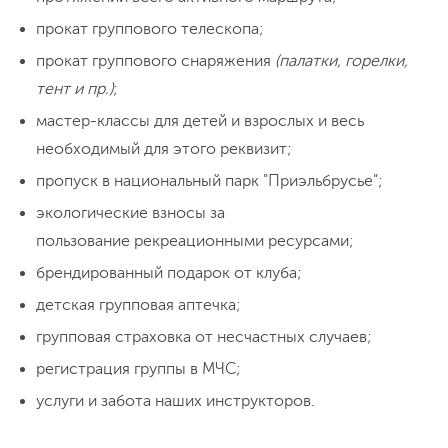
на территории Базового лагеря лучше всего ловит
Эммануэля
, где воздух пахнет
Мегафон и Yota
прокат группового телескопа;
можжевельником и свободой. А вечером
прокат группового снаряжения
(палатки, горелки,
— первый мастер-класс: знакомство с
День 3
тент и пр.)
;
телескопом, Луной и планетами, которые
Горы как на ладони
мастер-классы для детей и взрослых и весь
станут к нам ближе.
необходимый для этого реквизит;
Первый
выход в горы
— и сразу сюрприз!
пропуск в национальный парк "Приэльбрусье";
С высоты каменных грибов и немецкого
экологические взносы за
аэродрома весь Эльбрус виден как на
пользование рекреационными ресурсами;
ладони. Дети будут в восторге от
брендированный подарок от клуба;
причудливых скал, а
взрослые застынут
пройдем 14 км
перепад высот: 2550м - 3350м - 2550м
перед панорамами
, от которых
детская групповая аптечка;
программа "Юный астроном"
захватывает дух. Возвращаемся в лагерь
групповая страховка от несчастных случаев;
ночевка в палатке в Базовом лагере на высоте 2550м
уставшие, но счастливые. Вечером —
н.у.м.
регистрация группы в МЧС;
новая порция "
астрономических
услуги и забота наших инструкторов.
открытий"
и
истории о созвездиях
.
День 4