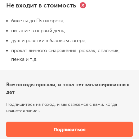
Водопады, нарзаны и горное кафе
Не входит в стоимость
День контрастов! С утра — мощь
билеты до Пятигорска;
водопадов Джилы-Су
, где вода
питание в первый день;
обрушивается с 30-метровой высоты.
душ и розетки в базовом лагере;
Потом — целебные
нарзанные
источники:
пробуем «газированную» воду
прокат личного снаряжения: рюкзак, спальник,
программа "Юный астроном"
ночевка в палатке в Базовом лагере на высоте 2550м
прямо из земли. А после — возможность
пенка и т.д.
н.у.м.
зайти в уютное горное кафе с ароматными
хычинами. Вечером учимся находить
День 5
Все походы прошли, и пока нет запланированных
созвездия на практикуме «Юный
День, который принадлежит только
дат
астроном» — как настоящие
вам
мореплаватели звездного океана**.
Подпишитесь на поход, и мы свяжемся с вами, когда
начнется запись
Никаких планов и обязательств! Можно
просто лежать в палатке и слушать
Подписаться
горную тишину
. Или отправиться с