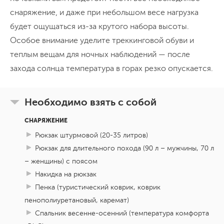
У подножья великана
снаряжение, и даже при небольшом весе нагрузка
будет ощущаться из-за крутого набора высоты.
Оставив вещи в лагере,
отправляемся к
Особое внимание уделите треккинговой обуви и
самому Эльбрусу
! Подходим к леднику,
теплым вещам для ночных наблюдений — после
где лед переливается синевой, а воздух
захода солнца температура в горах резко опускается.
становится особенно чистым. Вид на
гигантскую вершину заставляет замирать
пройдем 6 км
Необходимо взять с собой
перепад высот: 3150м - 3750м - 3150м
сердце. Вечером —
финальный мастер-
наблюдения метеорного потока
класс
и последний
шанс увидеть
СНАРЯЖЕНИЕ
ночевка в палатке на высоте 3150м н.у.м.
«падающие звезды»
**
:
теперь мы уже
Рюкзак штурмовой (20-35 литров)
опытные звездочеты!
Рюкзак для длительного похода (90 л – мужчины, 70 л
День 8
– женщины) с поясом
Возвращение с небес на землю
Накидка на рюкзак
Пенка (туристический коврик, коврик
Спускаемся в наш
базовый лагерь
—
пенополиуретановый, каремат)
такой родной после высотных
Спальник весенне-осенний (температура комфорта
приключений. Приводим себя в порядок,