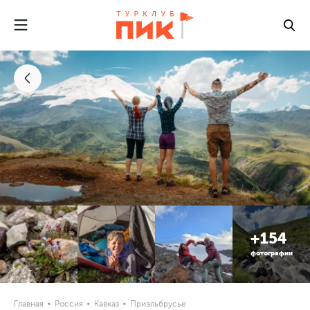
+154
фотографии
Главная
Россия
Кавказ
Приэльбрусье