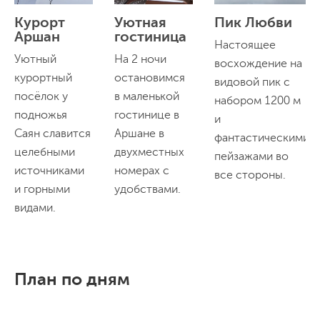
Курорт
Уютная
Пик Любви
Аршан
гостиница
Настоящее
Уютный
На 2 ночи
восхождение на
курортный
остановимся
видовой пик с
посёлок у
в маленькой
набором 1200 м
подножья
гостинице в
и
Саян славится
Аршане в
фантастическими
целебными
двухместных
пейзажами во
источниками
номерах с
все стороны.
и горными
удобствами.
видами.
План по дням