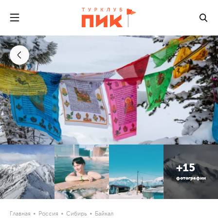
+15
фотографии
Главная
Россия
Сибирь
Байкал