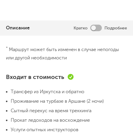
Описание
Кратко
Подробнее
День 1
*
Маршрут может быть изменен в случае непогоды
Встреча в Иркутске и трансфер в
или другой необходимости
Аршан
Встречаемся в 12:00 по местному времени в
Входит в стоимость
Иркутске, садимся в трансфер и отправляемся в
посёлок Аршан. Ехать примерно 3.5 часа, за это
Трансфер из Иркутска и обратно
время можно доспать с дороги, познакомиться с
Проживание на турбазе в Аршане (2 ночи)
товарищами по приключению или полюбоваться в
Переезд 3,5 часа
Прогулка по поселку
Сытный перекус на время треккинга
Ночевка в гостинице
окно на заснеженные пейзажи. На месте заселяемся
Прокат ледоходов на восхождение
в гостиницу и сразу отправляемся гулять по посёлку.
Услуги опытных инструкторов
Посмотрим водопад, к которому дойдём по