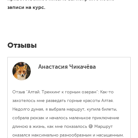
записи на курс.
Отзывы
Анастасия Чикачёва
Отзыв "Алтай. Треккинг к горным озерам": Как-то
О
захотелось мне разведать горные красоты Алтая.
н
Недолго думая, я выбрала маршрут, купила билеты,
н
му
собрала рюкзак и началось маленькое приключение
у
длиною в жизнь, как мне показалось 😅 Маршрут
в
оказался максимально разнообразным и насыщенным.
н