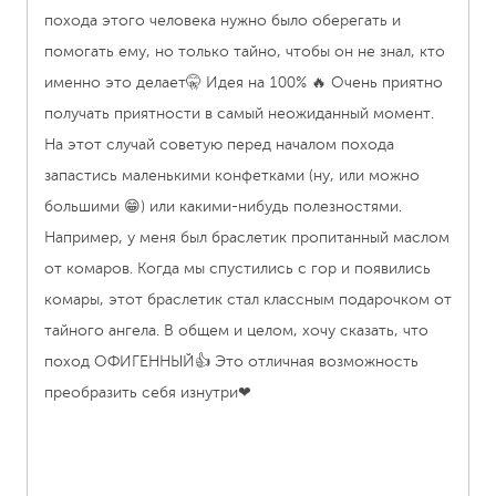
похода этого человека нужно было оберегать и
 С
помогать ему, но только тайно, чтобы он не знал, кто
именно это делает🤫 Идея на 100% 🔥 Очень приятно
получать приятности в самый неожиданный момент.
а,
На этот случай советую перед началом похода
да
запастись маленькими конфетками (ну, или можно
большими 😁) или какими-нибудь полезностями.
Например, у меня был браслетик пропитанный маслом
от комаров. Когда мы спустились с гор и появились
с
комары, этот браслетик стал классным подарочком от
но
тайного ангела. В общем и целом, хочу сказать, что
поход ОФИГЕННЫЙ👍 Это отличная возможность
преобразить себя изнутри❤
то