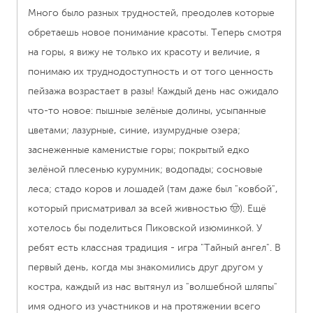
Много было разных трудностей, преодолев которые
п
обретаешь новое понимание красоты. Теперь смотря
в
на горы, я вижу не только их красоту и величие, я
о
му
понимаю их труднодоступность и от того ценность
и
пейзажа возрастает в разы! Каждый день нас ожидало
п
И
что-то новое: пышные зелёные долины, усыпанные
м
ым
цветами; лазурные, синие, изумрудные озера;
б
заснеженные каменистые горы; покрытый едко
р
р
зелёной плесенью курумник; водопады; сосновые
х
 и
леса; стадо коров и лошадей (там даже был "ковбой",
н
который присматривал за всей живностью 🤠). Ещё
п
хотелось бы поделиться Пиковской изюминкой. У
в
ребят есть классная традиция - игра "Тайный ангел". В
б
первый день, когда мы знакомились друг другом у
с
костра, каждый из нас вытянул из "волшебной шляпы"
имя одного из участников и на протяжении всего