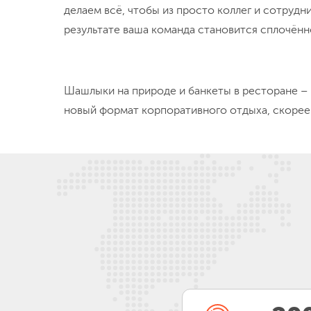
Зимняя часть
: ледолазание, катание на лы
собаками полезно для иммунитета и настро
Познавательная часть
: корпоративные тр
и семинары приглашённых преподавателей
Игровая часть
: спортивные и интеллектуа
компании.
Релакс-часть
: днёвки в живописных места
знакомства.
Самым смелым и авантюрным предлагаем отправ
последнего не будут знать, какие приключения 