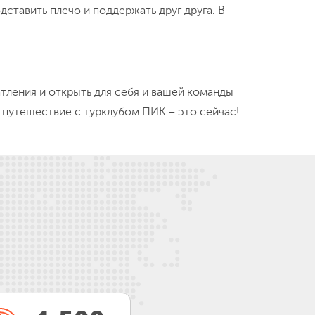
 оленями, дог-треккинг (гулять по лесу с
е лагеря (кулинарные, фото, творческие, йога)
«Что?Где?Когда?» по теме деятельности вашей
сни под гитару, неформальное общение и новые
гласуем с заказчиком, но участники до