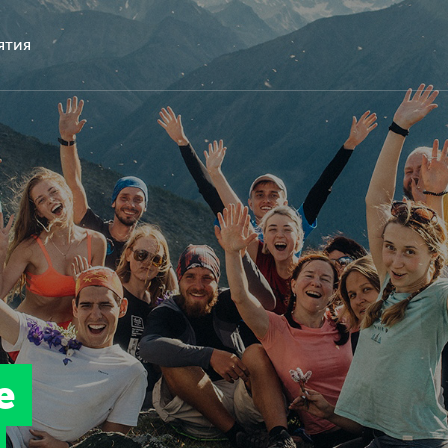
ятия
е