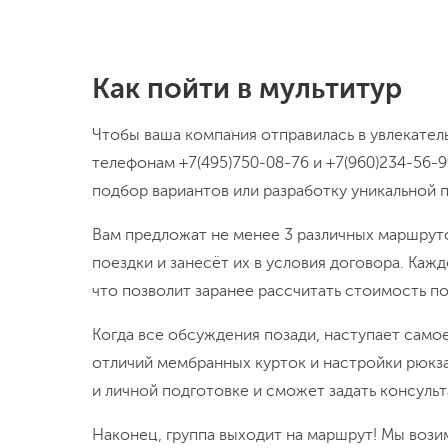
Из чего состоит мультив
Главные преимущества корпоративного мульти
отдыха, возможность учесть пожелания каждо
путешественнику.
В походе-конструкторе может присутствовать
Пешая часть
: равнинный и высокогорный 
горные вершины.
Водная часть
: сплавы по рекам, водные пр
хождение под парусом на яхте, погружение
Верёвочная часть
: скалолазание, полоса 
координацию).