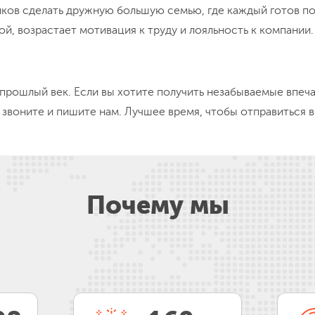
жах и сноуборде, коньках и ватрушках, упряжках с хаски или
ения!) и экскурсии на снегоходах.
енинги и мастер-классы, экскурсии, тематические обучающи
.
льные состязания, спартакиады и квесты, блиц-турниры и 
х в лесу/горах и пляжный отдых, посиделки у костра и пе
иться в поход-сюрприз. Его программу мы придумаем и со
их ждут на пути.