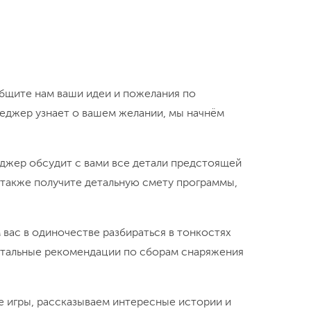
ичное сочетание спокойного и активного
аст заскучать даже самому искушённому
 прогулки по окрестностям, восхождения на
оя), путешествия на каяках и байдарках,
комство с морскими обитателями.
тянутой стропе, отлично развивают