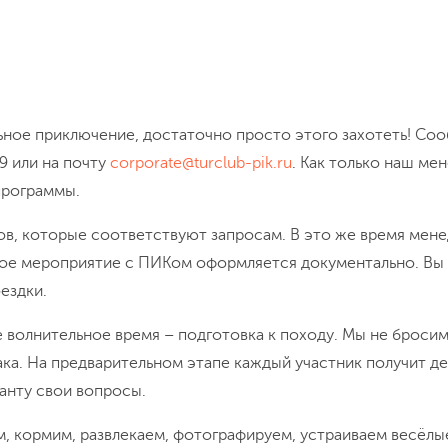
ыезд
похода с турклубом ПИК – продуманная программа, гармон
го члена команды. Комбинация различных активностей не д
:
треккинг по маршрутам различной сложности, однодневные
огулки на лодках, SUP-бордах (доска, на которой гребут, ст
 под воду (в том числе, без кислородных баллонов) и зна
препятствий, верёвочный парк и слек-лайн (прогулки по на