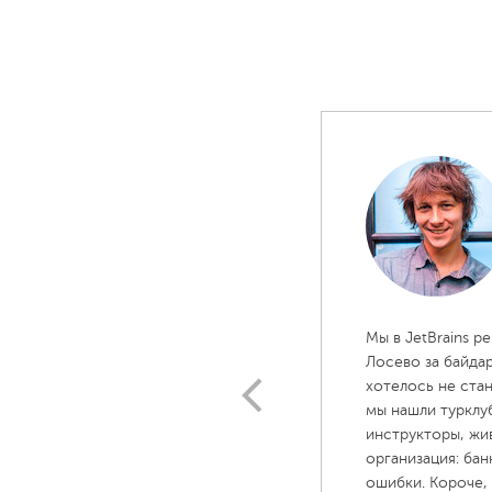
Как пойти в мультитур
Чтобы ваша компания отправилась в увлекател
телефонам +7(495)750-08-76 и +7(960)234-56-9
подбор вариантов или разработку уникальной 
Вам предложат не менее 3 различных маршрут
поездки и занесёт их в условия договора. Ка