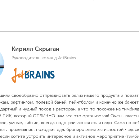
ьное приключение, достаточно просто этого захотеть! Со
9 или на почту
corporate@turclub-pik.ru
. Как только наш ме
программы.
ов, которые соответствуют запросам. В это же время мене
ждое мероприятие с ПИКом оформляется документально. Вы