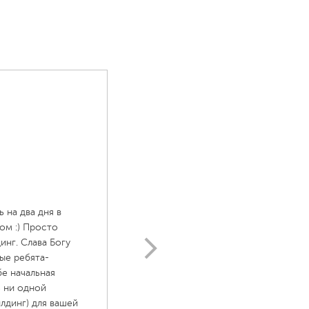
общите нам ваши идеи и пожелания по
неджер узнает о вашем желании, мы начнём
джер обсудит с вами все детали предстоящей
 также получите детальную смету программы,